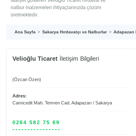
faaliyet gösteren Velioğlu Ticaret hırdavat ve
nalbur malzemeleri ihtiyaçlarınızda çözüm
üretmektedir.
Ana Sayfa
Sakarya Hırdavatçı ve Nalburlar
Adapazarı 
Velioğlu Ticaret
İletişim Bilgileri
(Özcan Özen)
Adres:
Camicedit Mah. Temren Cad.
Adapazarı
/
Sakarya
0264 582 75 69