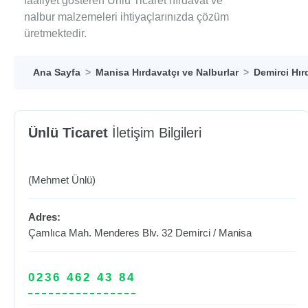
faaliyet gösteren Ünlü Ticaret hırdavat ve
nalbur malzemeleri ihtiyaçlarınızda çözüm
üretmektedir.
Ana Sayfa
Manisa Hırdavatçı ve Nalburlar
Demirci Hır
Ünlü Ticaret
İletişim Bilgileri
(Mehmet Ünlü)
Adres:
Çamlıca Mah. Menderes Blv. 32
Demirci
/
Manisa
0236 462 43 84