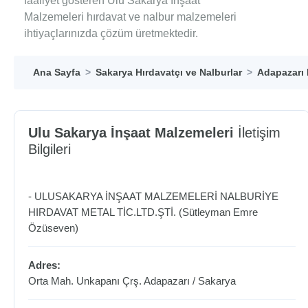
faaliyet gösteren Ulu Sakarya İnşaat
Malzemeleri hırdavat ve nalbur malzemeleri
ihtiyaçlarınızda çözüm üretmektedir.
Ana Sayfa
Sakarya Hırdavatçı ve Nalburlar
Adapazarı 
Ulu Sakarya İnşaat Malzemeleri
İletişim
Bilgileri
- ULUSAKARYA İNŞAAT MALZEMELERİ NALBURİYE
HIRDAVAT METAL TİC.LTD.ŞTİ. (Sütleyman Emre
Özüseven)
Adres:
Orta Mah. Unkapanı Çrş.
Adapazarı
/
Sakarya