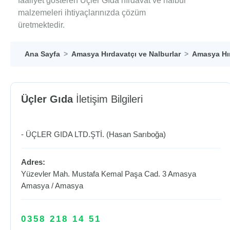
faaliyet gösteren Üçler Gıda hırdavat ve nalbur
malzemeleri ihtiyaçlarınızda çözüm
üretmektedir.
Ana Sayfa
Amasya Hırdavatçı ve Nalburlar
Amasya Hır
Üçler Gıda
İletişim Bilgileri
- ÜÇLER GIDA LTD.ŞTİ. (Hasan Sarıboğa)
Adres:
Yüzevler Mah. Mustafa Kemal Paşa Cad. 3 Amasya
Amasya
/
Amasya
0358 218 14 51