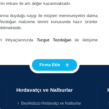
in imkanı ile artı değer kazanmaktadır.
klarına duyduğu saygı ile müşteri memnuniyetini daima
 Tezdoğan malzeme temini konusunda hazır ürünler
ebilmektedir.
i ihtiyaçlarınızda
Turgut Tezdoğan
ile iletişime
+
Firma Ekle
Hırdavatçı ve Nalburlar
Beylikdüzü Hırdavatçı ve Nalburlar
e