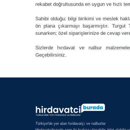
rekabet doğrultusunda en uygun ve hızlı tem
Sahibi olduğu; bilgi birikimi ve meslek ha
ön plana çıkarmayı başarmıştır. Turgut
sunarken; özel siparişlerinize de cevap ver
Sizlerde hırdavat ve nalbur malzemeler
Geçebilirsiniz.
Türkiye'de yer alan hırdavatçı ve nalburlar
Hirdavatciburada.com ile hızlıca ulaşabilir, bilgi alabilir v