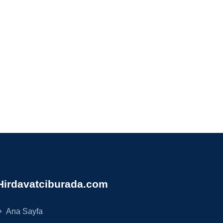
Hirdavatciburada.com
Ana Sayfa