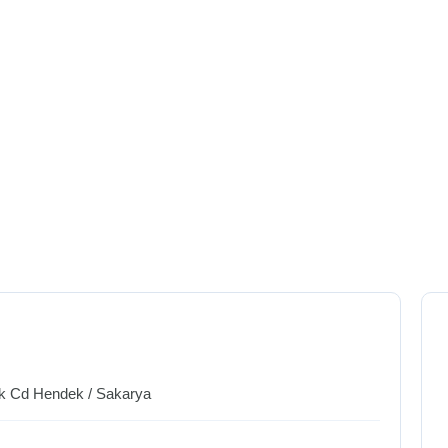
ik Cd
Hendek
/
Sakarya