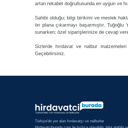
artan rekabet doğrultusunda en uygun ve hız
Sahibi olduğu; bilgi birikimi ve meslek ha
ön plana çıkarmayı başarmıştır. Tuğoğlu 
sunarken; özel siparişlerinize de cevap ver
Sizlerde hırdavat ve nalbur malzemeleri
Geçebilirsiniz.
Türkiye'de yer alan hırdavatçı ve nalburlar
Hirdavatciburada.com ile hızlıca ulaşabilir, bilgi alabilir v