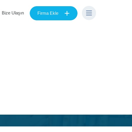
+
Bize Ulaşın
Firma Ekle