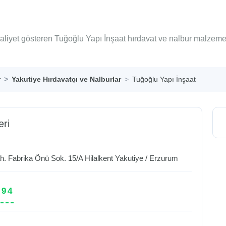
aaliyet gösteren Tuğoğlu Yapı İnşaat hırdavat ve nalbur malzeme
r
Yakutiye Hırdavatçı ve Nalburlar
Tuğoğlu Yapı İnşaat
eri
. Fabrika Önü Sok. 15/A Hilalkent
Yakutiye
/
Erzurum
 94