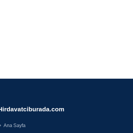
Hirdavatciburada.com
Ana Sayfa