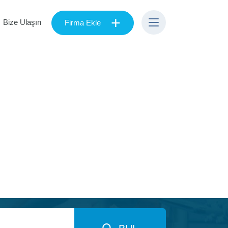
+
Bize Ulaşın
Firma Ekle