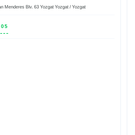
n Menderes Blv. 63 Yozgat
Yozgat
/
Yozgat
 05