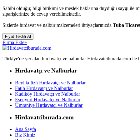
Sahibi olduğu; bilgi birikimi ve meslek haklarına duyduğu saygı ile 
siparişlerinize de cevap verebilmektedir.
Sizlerde hırdavat ve nalbur malzemeleri ihtiyaçlarınızda
Tuba Ticare
Fiyat Teklifi Al
Firma Ekle
+
Türkiye'de yer alan hırdavatçı ve nalburlar Hirdavatciburada.com ile hızl
Hırdavatçı ve Nalburlar
Beylikdüzü Hırdavatçı ve Nalburlar
Fatih Hırdavatçı ve Nalburlar
Kadıköy Hırdavatçı ve Nalburlar
Esenyurt Hırdavatçı ve Nalburlar
Ümraniye Hırdavatçı ve Nalburlar
Hirdavatciburada.com
Ana Sayfa
Biz Kimiz