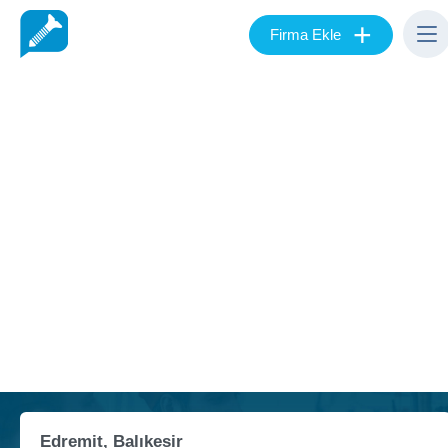
+
Firma Ekle