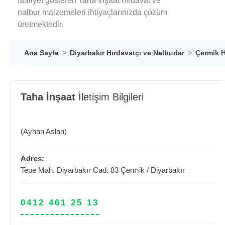
faaliyet gösteren Taha İnşaat hırdavat ve
nalbur malzemeleri ihtiyaçlarınızda çözüm
üretmektedir.
Ana Sayfa
Diyarbakır Hırdavatçı ve Nalburlar
Çermik H
Taha İnşaat
İletişim Bilgileri
(Ayhan Aslan)
Adres:
Tepe Mah. Diyarbakır Cad. 83
Çermik
/
Diyarbakır
0412 461 25 13