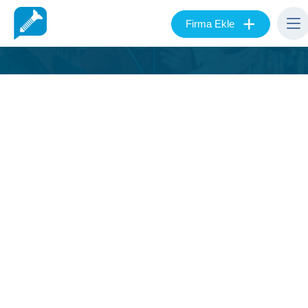
+
Firma Ekle