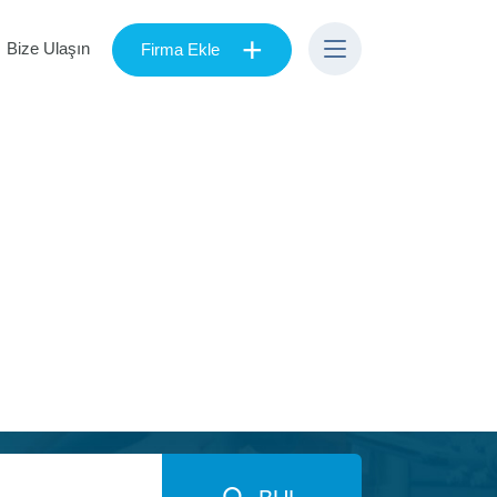
+
Bize Ulaşın
Firma Ekle