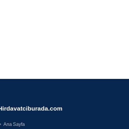
Hirdavatciburada.com
Ana Sayfa