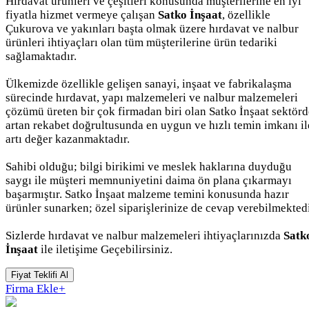
Hırdavat ürünleri ve çeşitleri konusunda müşterilerine en iyi
fiyatla hizmet vermeye çalışan
Satko İnşaat
, özellikle
Çukurova ve yakınları başta olmak üzere hırdavat ve nalbur
ürünleri ihtiyaçları olan tüm müşterilerine ürün tedariki
sağlamaktadır.
Ülkemizde özellikle gelişen sanayi, inşaat ve fabrikalaşma
sürecinde hırdavat, yapı malzemeleri ve nalbur malzemeleri
çözümü üreten bir çok firmadan biri olan Satko İnşaat sektörd
artan rekabet doğrultusunda en uygun ve hızlı temin imkanı il
artı değer kazanmaktadır.
Sahibi olduğu; bilgi birikimi ve meslek haklarına duyduğu
saygı ile müşteri memnuniyetini daima ön plana çıkarmayı
başarmıştır. Satko İnşaat malzeme temini konusunda hazır
ürünler sunarken; özel siparişlerinize de cevap verebilmektedi
Sizlerde hırdavat ve nalbur malzemeleri ihtiyaçlarınızda
Satk
İnşaat
ile iletişime Geçebilirsiniz.
Fiyat Teklifi Al
Firma Ekle
+