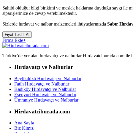
Sahibi olduğu; bilgi birikimi ve meslek haklarına duyduğu saygı ile 
siparişlerinize de cevap verebilmektedir.
Sizlerde hırdavat ve nalbur malzemeleri ihtiyaçlarınızda
Sabır Hırda
Fiyat Teklifi Al
Firma Ekle
+
Türkiye'de yer alan hırdavatçı ve nalburlar Hirdavatciburada.com ile hızl
Hırdavatçı ve Nalburlar
Beylikdüzü Hırdavatçı ve Nalburlar
Fatih Hırdavatçı ve Nalburlar
Kadıköy Hırdavatçı ve Nalburlar
Esenyurt Hırdavatçı ve Nalburlar
Ümraniye Hırdavatçı ve Nalburlar
Hirdavatciburada.com
Ana Sayfa
Biz Kimiz