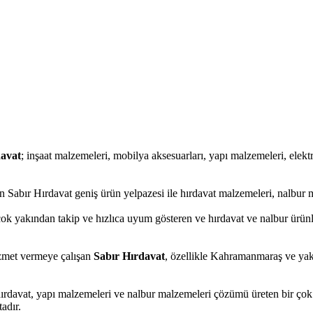
davat
; inşaat malzemeleri, mobilya aksesuarları, yapı malzemeleri, elektrikl
 Sabır Hırdavat geniş ürün yelpazesi ile hırdavat malzemeleri, nalbur m
çok yakından takip ve hızlıca uyum gösteren ve hırdavat ve nalbur ürünler
hizmet vermeye çalışan
Sabır Hırdavat
, özellikle Kahramanmaraş ve yakı
hırdavat, yapı malzemeleri ve nalbur malzemeleri çözümü üreten bir çok 
adır.