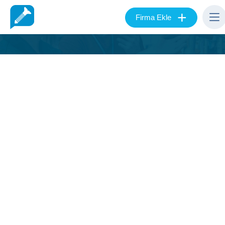
+
Firma Ekle