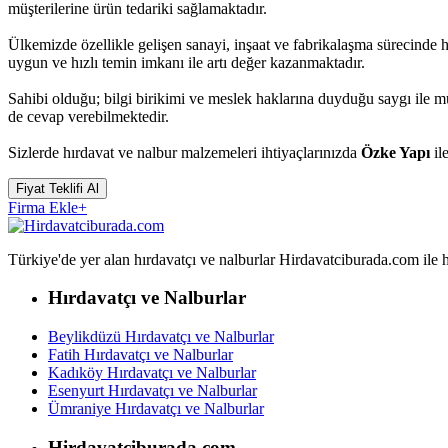
müşterilerine ürün tedariki sağlamaktadır.
Ülkemizde özellikle gelişen sanayi, inşaat ve fabrikalaşma sürecinde
uygun ve hızlı temin imkanı ile artı değer kazanmaktadır.
Sahibi olduğu; bilgi birikimi ve meslek haklarına duyduğu saygı ile 
de cevap verebilmektedir.
Sizlerde hırdavat ve nalbur malzemeleri ihtiyaçlarınızda
Özke Yapı
ile
Fiyat Teklifi Al
Firma Ekle
+
Türkiye'de yer alan hırdavatçı ve nalburlar Hirdavatciburada.com ile hızl
Hırdavatçı ve Nalburlar
Beylikdüzü Hırdavatçı ve Nalburlar
Fatih Hırdavatçı ve Nalburlar
Kadıköy Hırdavatçı ve Nalburlar
Esenyurt Hırdavatçı ve Nalburlar
Ümraniye Hırdavatçı ve Nalburlar
Hirdavatciburada.com