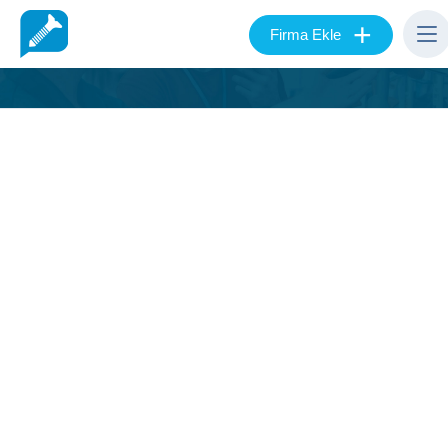
+
Firma Ekle