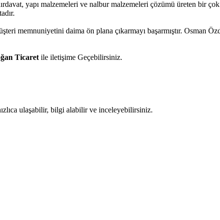
 hırdavat, yapı malzemeleri ve nalbur malzemeleri çözümü üreten bir ço
adır.
 müşteri memnuniyetini daima ön plana çıkarmayı başarmıştır. Osman Öz
an Ticaret
ile iletişime Geçebilirsiniz.
ıca ulaşabilir, bilgi alabilir ve inceleyebilirsiniz.