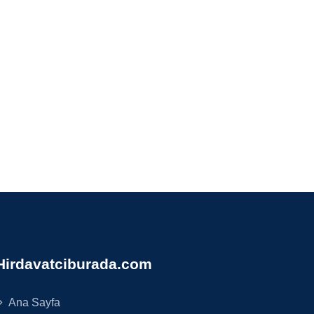
Hirdavatciburada.com
Ana Sayfa