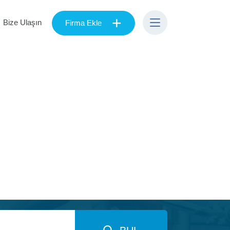
+
Bize Ulaşın
Firma Ekle