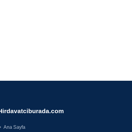
Hirdavatciburada.com
Ana Sayfa