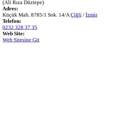
(Ali Rıza Düztepe)
Adres:
Küçük Mah. 8785/1 Sok. 14/A
Çiğli
/
İzmir
Telefon:
0232 328 37 35
Web Site:
Web Sitesine Git