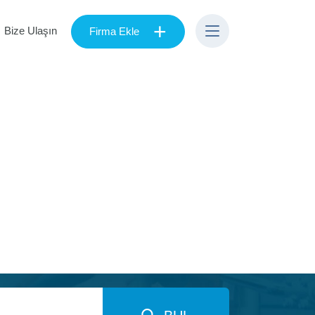
+
Bize Ulaşın
Firma Ekle