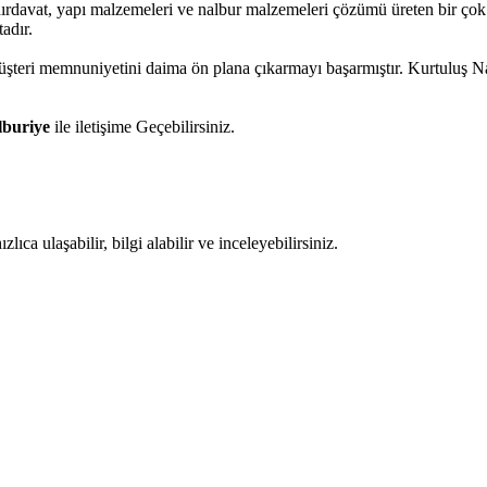
hırdavat, yapı malzemeleri ve nalbur malzemeleri çözümü üreten bir çok
adır.
müşteri memnuniyetini daima ön plana çıkarmayı başarmıştır. Kurtuluş 
lburiye
ile iletişime Geçebilirsiniz.
ıca ulaşabilir, bilgi alabilir ve inceleyebilirsiniz.