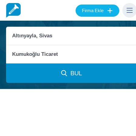
+
Firma Ekle
BUL