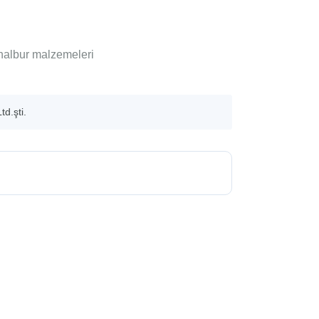
 nalbur malzemeleri
d.şti.