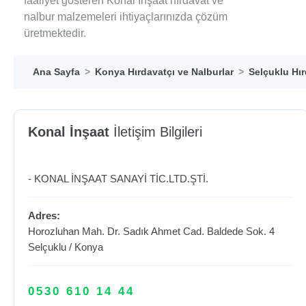
faaliyet gösteren Konal İnşaat hırdavat ve
nalbur malzemeleri ihtiyaçlarınızda çözüm
üretmektedir.
Ana Sayfa
Konya Hırdavatçı ve Nalburlar
Selçuklu Hır
Konal İnşaat
İletişim Bilgileri
- KONAL İNŞAAT SANAYİ TİC.LTD.ŞTİ.
Adres:
Horozluhan Mah. Dr. Sadık Ahmet Cad. Baldede Sok. 4
Selçuklu
/
Konya
0530 610 14 44