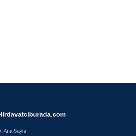
Hirdavatciburada.com
Ana Sayfa