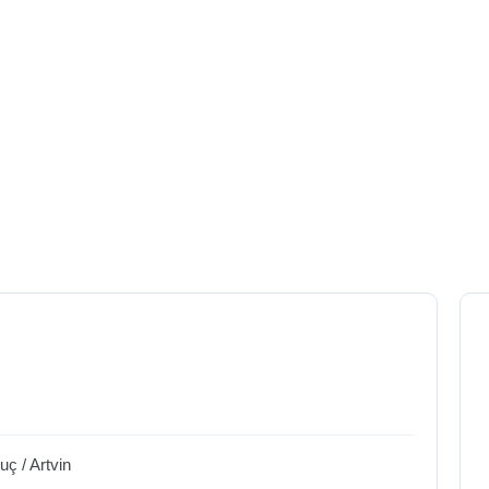
nuç
/
Artvin