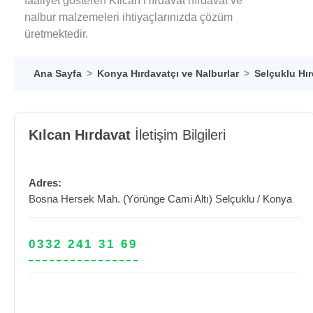
faaliyet gösteren Kılcan Hırdavat hırdavat ve
nalbur malzemeleri ihtiyaçlarınızda çözüm
üretmektedir.
Ana Sayfa
Konya Hırdavatçı ve Nalburlar
Selçuklu Hır
Kılcan Hırdavat
İletişim Bilgileri
Adres:
Bosna Hersek Mah. (Yörünge Cami Altı)
Selçuklu
/
Konya
0332 241 31 69