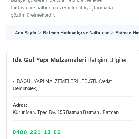
faaliyet gösteren İda Gül Yapı Malzemeleri
hırdavat ve nalbur malzemeleri ihtiyaçlarınızda
çözüm üretmektedir.
Ana Sayfa
Batman Hırdavatçı ve Nalburlar
Batman Hır
İda Gül Yapı Malzemeleri
İletişim Bilgileri
- İDAGÜL YAPI MALZEMELERİ LTD.ŞTİ. (Vedat
Demirbölek)
Adres:
Kültür Mah. Tpao Blv. 155 Batman
Batman
/
Batman
0488 221 13 86