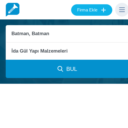
+
Firma Ekle
BUL