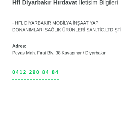
Hfl Diyarbakır Hırdavat
İletişim Bilgileri
- HFL DİYARBAKIR MOBİLYA İNŞAAT YAPI
DONANIMLARI SAĞLIK ÜRÜNLERİ SAN.TİC.LTD.ŞTİ.
Adres:
Peyas Mah. Fırat Blv. 38
Kayapınar
/
Diyarbakır
0412 290 84 84