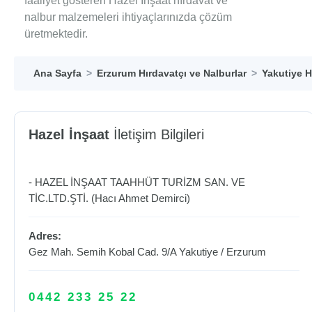
faaliyet gösteren Hazel İnşaat hırdavat ve
nalbur malzemeleri ihtiyaçlarınızda çözüm
üretmektedir.
Ana Sayfa
Erzurum Hırdavatçı ve Nalburlar
Yakutiye H
Hazel İnşaat
İletişim Bilgileri
- HAZEL İNŞAAT TAAHHÜT TURİZM SAN. VE
TİC.LTD.ŞTİ. (Hacı Ahmet Demirci)
Adres:
Gez Mah. Semih Kobal Cad. 9/A
Yakutiye
/
Erzurum
0442 233 25 22