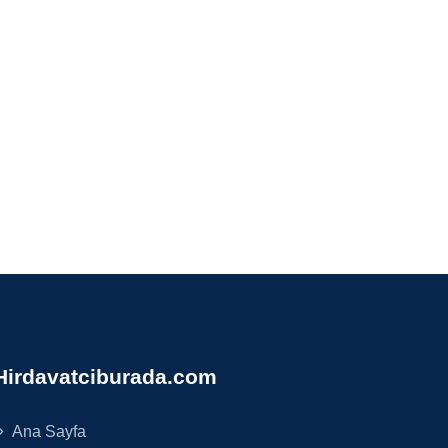
Hirdavatciburada.com
Ana Sayfa