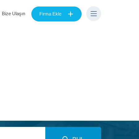
+
Bize Ulaşın
Firma Ekle