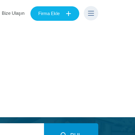
+
Bize Ulaşın
Firma Ekle