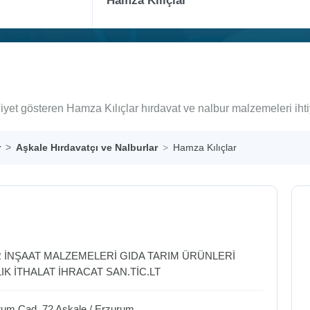
liyet gösteren Hamza Kılıçlar hırdavat ve nalbur malzemeleri iht
r
Aşkale Hırdavatçı ve Nalburlar
Hamza Kılıçlar
R İNŞAAT MALZEMELERİ GIDA TARIM ÜRÜNLERİ
IK İTHALAT İHRACAT SAN.TİC.LT
rum Cad. 72
Aşkale
/
Erzurum