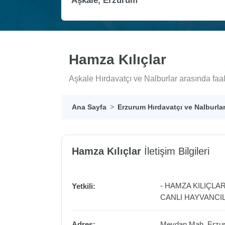
Hamza Kılıçlar
Aşkale Hırdavatçı ve Nalburlar arasında faa
Ana Sayfa
Erzurum Hırdavatçı ve Nalburla
Hamza Kılıçlar
İletişim Bilgileri
- HAMZA KILIÇLA
Yetkili:
CANLI HAYVANCIL
Adres:
Meydan Mah. Erzu