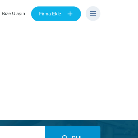
+
Bize Ulaşın
Firma Ekle