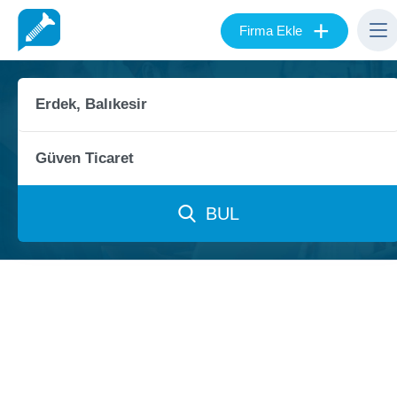
+
Firma Ekle
BUL