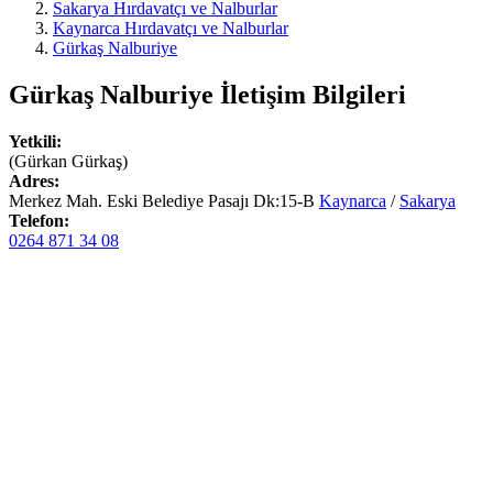
Sakarya Hırdavatçı ve Nalburlar
Kaynarca Hırdavatçı ve Nalburlar
Gürkaş Nalburiye
Gürkaş Nalburiye
İletişim Bilgileri
Yetkili:
(Gürkan Gürkaş)
Adres:
Merkez Mah. Eski Belediye Pasajı Dk:15-B
Kaynarca
/
Sakarya
Telefon:
0264 871 34 08