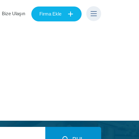
+
Bize Ulaşın
Firma Ekle