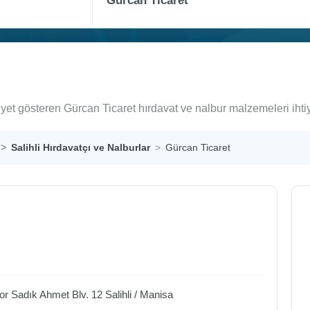
liyet gösteren Gürcan Ticaret hırdavat ve nalbur malzemeleri iht
Salihli Hırdavatçı ve Nalburlar
Gürcan Ticaret
tor Sadık Ahmet Blv. 12
Salihli
/
Manisa