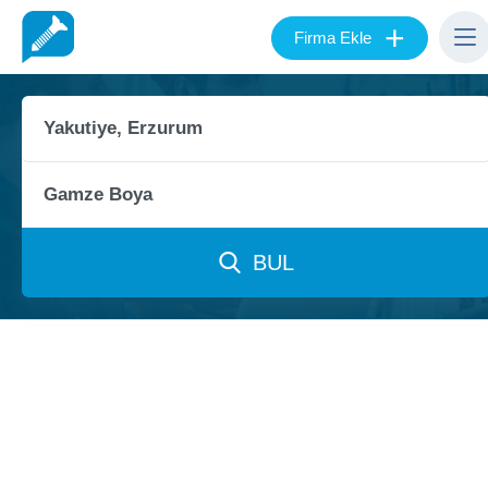
+
Firma Ekle
BUL