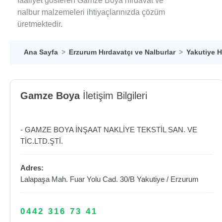
faaliyet gösteren Gamze Boya hırdavat ve
nalbur malzemeleri ihtiyaçlarınızda çözüm
üretmektedir.
Ana Sayfa
Erzurum Hırdavatçı ve Nalburlar
Yakutiye H
Gamze Boya
İletişim Bilgileri
- GAMZE BOYA İNŞAAT NAKLİYE TEKSTİL SAN. VE
TİC.LTD.ŞTİ.
Adres:
Lalapaşa Mah. Fuar Yolu Cad. 30/B
Yakutiye
/
Erzurum
0442 316 73 41