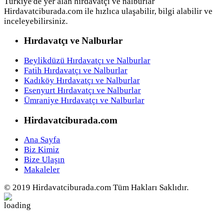
Türkiye'de yer alan hırdavatçı ve nalburlar
Hirdavatciburada.com ile hızlıca ulaşabilir, bilgi alabilir ve
inceleyebilirsiniz.
Hırdavatçı ve Nalburlar
Beylikdüzü Hırdavatçı ve Nalburlar
Fatih Hırdavatçı ve Nalburlar
Kadıköy Hırdavatçı ve Nalburlar
Esenyurt Hırdavatçı ve Nalburlar
Ümraniye Hırdavatçı ve Nalburlar
Hirdavatciburada.com
Ana Sayfa
Biz Kimiz
Bize Ulaşın
Makaleler
© 2019 Hirdavatciburada.com Tüm Hakları Saklıdır.