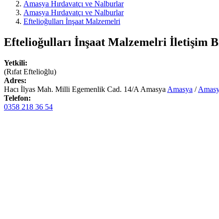
Amasya Hırdavatçı ve Nalburlar
Amasya Hırdavatçı ve Nalburlar
Eftelioğulları İnşaat Malzemelri
Eftelioğulları İnşaat Malzemelri
İletişim Bi
Yetkili:
(Rıfat Eftelioğlu)
Adres:
Hacı İlyas Mah. Milli Egemenlik Cad. 14/A Amasya
Amasya
/
Amas
Telefon:
0358 218 36 54