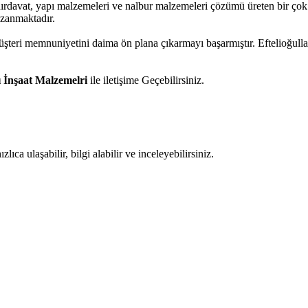
hırdavat, yapı malzemeleri ve nalbur malzemeleri çözümü üreten bir çok f
azanmaktadır.
müşteri memnuniyetini daima ön plana çıkarmayı başarmıştır. Eftelioğul
ı İnşaat Malzemelri
ile iletişime Geçebilirsiniz.
ıca ulaşabilir, bilgi alabilir ve inceleyebilirsiniz.