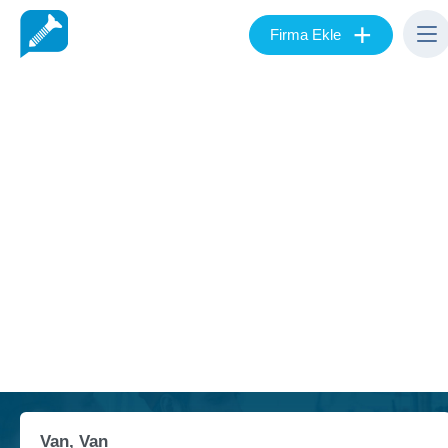
+
Firma Ekle