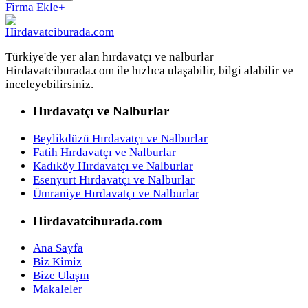
Firma Ekle
+
Türkiye'de yer alan hırdavatçı ve nalburlar
Hirdavatciburada.com ile hızlıca ulaşabilir, bilgi alabilir ve
inceleyebilirsiniz.
Hırdavatçı ve Nalburlar
Beylikdüzü Hırdavatçı ve Nalburlar
Fatih Hırdavatçı ve Nalburlar
Kadıköy Hırdavatçı ve Nalburlar
Esenyurt Hırdavatçı ve Nalburlar
Ümraniye Hırdavatçı ve Nalburlar
Hirdavatciburada.com
Ana Sayfa
Biz Kimiz
Bize Ulaşın
Makaleler