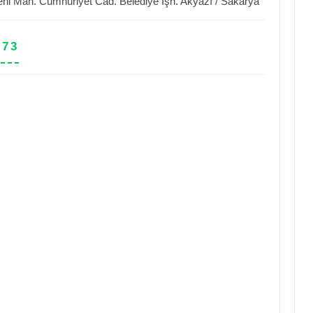
ni Mah. Cumhuriyet Cad. Belediye İşh.
Akyazı
/
Sakarya
 73