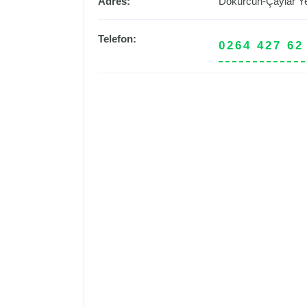
Adres:
Dokurcun-Çaylar Ye
Telefon:
0264 427 62