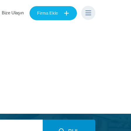
+
Bize Ulaşın
Firma Ekle