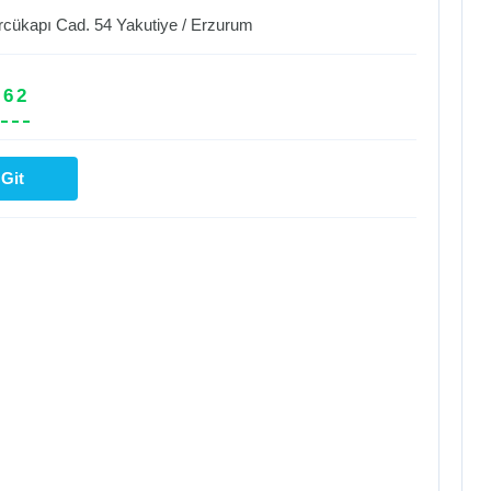
rcükapı Cad. 54
Yakutiye
/
Erzurum
 62
Git