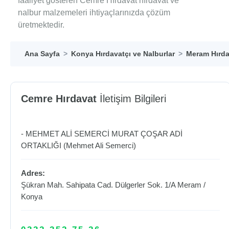
faaliyet gösteren Cemre Hırdavat hırdavat ve
nalbur malzemeleri ihtiyaçlarınızda çözüm
üretmektedir.
Ana Sayfa
Konya Hırdavatçı ve Nalburlar
Meram Hırda
Cemre Hırdavat
İletişim Bilgileri
- MEHMET ALİ SEMERCİ MURAT ÇOŞAR ADİ
ORTAKLIĞI (Mehmet Ali Semerci)
Adres:
Şükran Mah. Sahipata Cad. Dülgerler Sok. 1/A
Meram
/
Konya