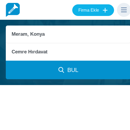
+
Firma Ekle
BUL