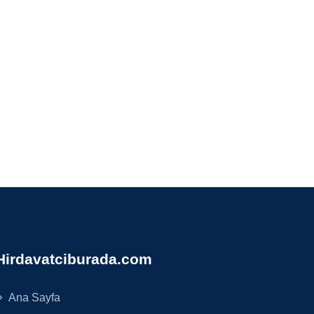
Hirdavatciburada.com
Ana Sayfa