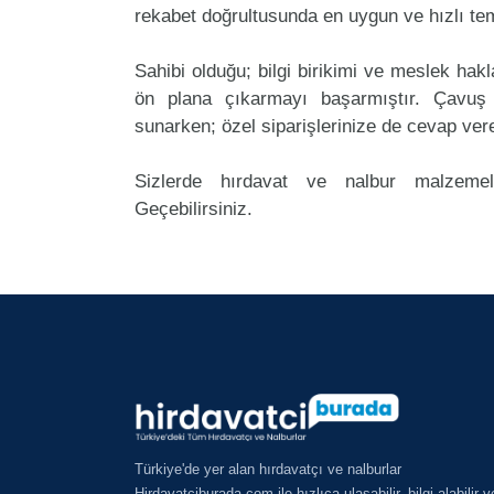
rekabet doğrultusunda en uygun ve hızlı tem
Sahibi olduğu; bilgi birikimi ve meslek ha
ön plana çıkarmayı başarmıştır. Çavuş
sunarken; özel siparişlerinize de cevap ver
Sizlerde hırdavat ve nalbur malzemele
Geçebilirsiniz.
Türkiye'de yer alan hırdavatçı ve nalburlar
Hirdavatciburada.com ile hızlıca ulaşabilir, bilgi alabilir v