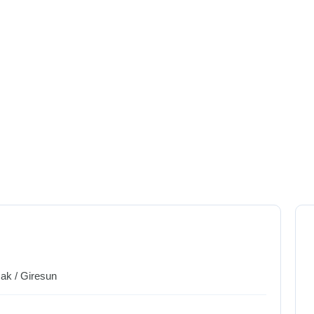
cak
/
Giresun