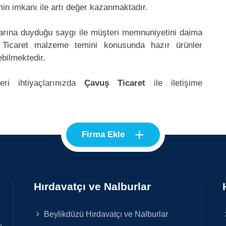
in imkanı ile artı değer kazanmaktadır.
klarına duyduğu saygı ile müşteri memnuniyetini daima
 Ticaret malzeme temini konusunda hazır ürünler
ebilmektedir.
ri ihtiyaçlarınızda
Çavuş Ticaret
ile iletişime
+
Firma Ekle
Hırdavatçı ve Nalburlar
Beylikdüzü Hırdavatçı ve Nalburlar
e