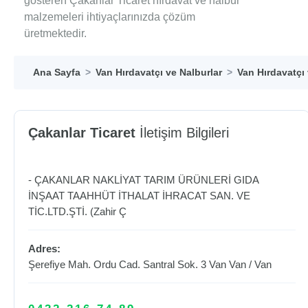
gösteren Çakanlar Ticaret hırdavat ve nalbur
malzemeleri ihtiyaçlarınızda çözüm
üretmektedir.
Ana Sayfa
Van Hırdavatçı ve Nalburlar
Van Hırdavatçı 
Çakanlar Ticaret
İletişim Bilgileri
- ÇAKANLAR NAKLİYAT TARIM ÜRÜNLERİ GIDA
İNŞAAT TAAHHÜT İTHALAT İHRACAT SAN. VE
TİC.LTD.ŞTİ. (Zahir Ç
Adres:
Şerefiye Mah. Ordu Cad. Santral Sok. 3 Van
Van
/
Van