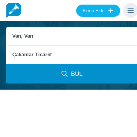
+
Firma Ekle
BUL