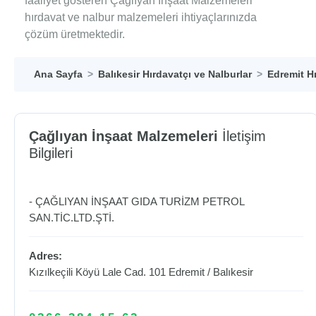
faaliyet gösteren Çağlıyan İnşaat Malzemeleri
hırdavat ve nalbur malzemeleri ihtiyaçlarınızda
çözüm üretmektedir.
Ana Sayfa
Balıkesir Hırdavatçı ve Nalburlar
Edremit Hı
Çağlıyan İnşaat Malzemeleri
İletişim
Bilgileri
- ÇAĞLIYAN İNŞAAT GIDA TURİZM PETROL
SAN.TİC.LTD.ŞTİ.
Adres:
Kızılkeçili Köyü Lale Cad. 101
Edremit
/
Balıkesir