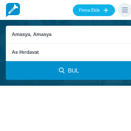
+
Firma Ekle
BUL