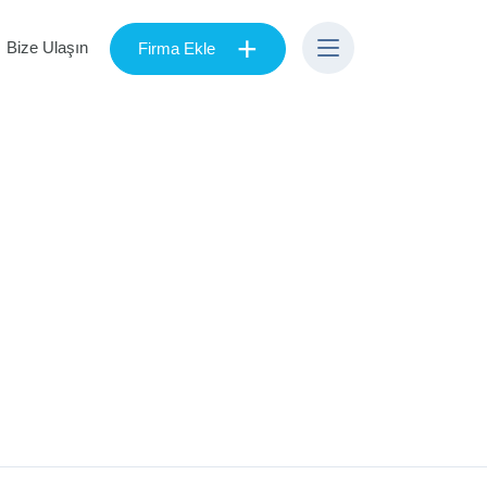
+
Bize Ulaşın
Firma Ekle