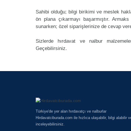
Sahibi olduğu; bilgi birikimi ve meslek ha
ön plana çıkarmayı başarmıştır. Armaks
sunarken; özel siparişlerinize de cevap ver
Sizlerde hırdavat ve nalbur malzemeler
Geçebilirsiniz.
Türkiye'de yer alan hırdavatçı ve nalburlar
Hirdavatciburada.com ile hızlıca ulaşabilir, bilgi alabilir v
inceleyebilirsiniz.